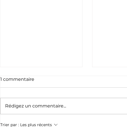
1 commentaire
Rédigez un commentaire...
L’exposition des 120 ans
L'exploit 
Trier par :
Les plus récents