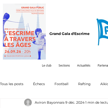
Grand Gala d'Escrime
Le club
Sections
Actualités
Partena
Tous les posts
Échecs
Football
Rafting
Aïki
Aviron Bayonnais
9 déc. 2024
1 min de lect
Omnisports
Partenariat
Pelote
Pentathlon