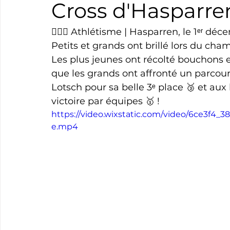
Cross d'Hasparre
Boxe
Natation
Tennis
Triathlon
Revue
🏃🏻‍♀️ Athlétisme | Hasparren, le 1ᵉʳ dé
Petits et grands ont brillé lors du ch
Les plus jeunes ont récolté bouchons et
Basket
Cyclotourisme
Surf
Basket
Pa
que les grands ont affronté un parcou
Lotsch pour sa belle 3ᵉ place 🥉 et aux
victoire par équipes 🥇 !
https://video.wixstatic.com/video/6ce3f4
e.mp4