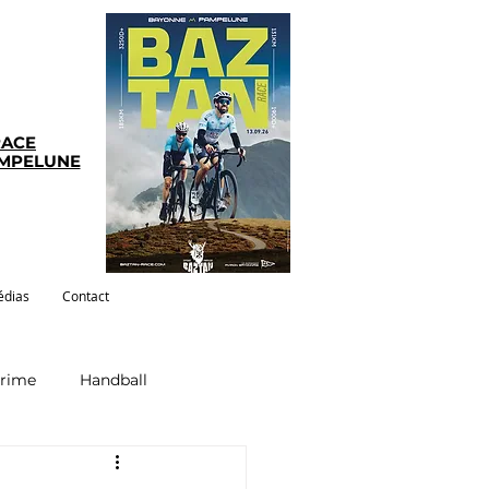
RACE
AMPELUNE
dias
Contact
crime
Handball
ym-pilates
Evenements