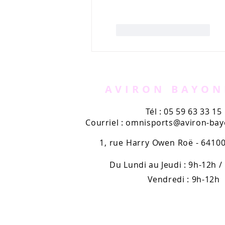
J'aime
Répondre
AVIRON BAYON
Tél : 05 59 63 33 15
Courriel :
omnisports@aviron-bayo
1, rue Harry Owen Roë - 641
Du Lundi au Jeudi : 9h-12h /
Vendredi : 9h-12h