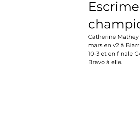
Escrime
Boxe
Natation
Tennis
champio
Catherine Mathey
Basket
Cyclotourisme
mars en v2 à Biarr
10-3 et en finale 
Bravo à elle.