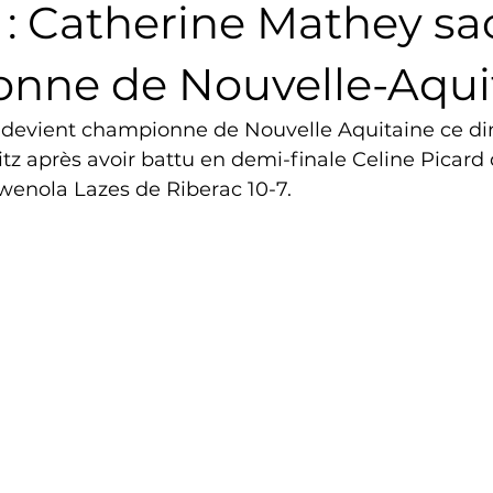
 : Catherine Mathey sa
Triathlon
Revue de presse
Escalade
Trail
nne de Nouvelle-Aqui
 devient championne de Nouvelle Aquitaine ce d
Surf
Basket
Partenariat
itz après avoir battu en demi-finale Celine Picard
Gwenola Lazes de Riberac 10-7. 