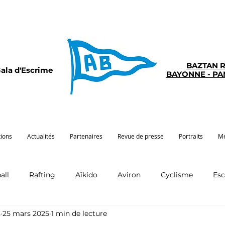
BAZTAN 
ala d'Escrime
BAYONNE - P
tions
Actualités
Partenaires
Revue de presse
Portraits
Mé
all
Rafting
Aïkido
Aviron
Cyclisme
Es
s
25 mars 2025
1 min de lecture
Pelote
Pentathlon
Pirogue
Sport santé
G