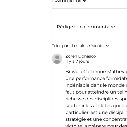
1 commentaire
Rédigez un commentaire...
Escrime & pentathlon -
Trier par :
Les plus récents
Résultats
Zoren Donasco
il y a 7 jours
Bravo à Catherine Mathey p
une performance formidabl
indéniable dans le monde de 
faut pour atteindre un tel 
richesse des disciplines sp
soutenir les athlètes qui po
particulier, est une discipl
stratégie et une concentrati
victoire la prépare pour de