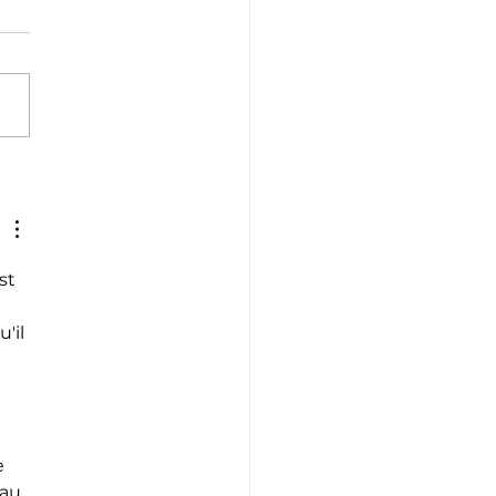
ime - Nos athlètes à
SEP
st 
'il 
e 
au 