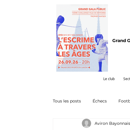
Grand G
Le club
Sec
Tous les posts
Échecs
Footb
Aviron Bayonnai
Omnisports
Partenariat