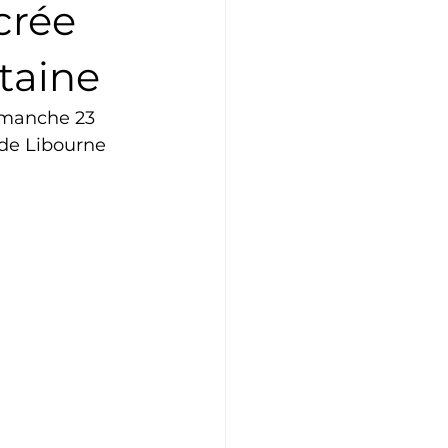
crée
Athlétisme
Judo
taine
imanche 23 
 de Libourne 