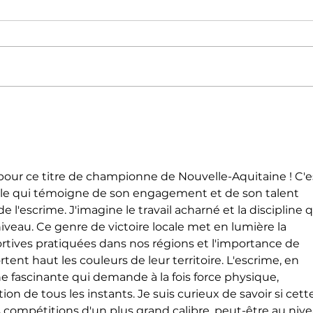
De bons résultats pour la
Escr
section escrime -
l'IN
pentathlon
our ce titre de championne de Nouvelle-Aquitaine ! C'e
e qui témoigne de son engagement et de son talent 
l'escrime. J'imagine le travail acharné et la discipline qu
niveau. Ce genre de victoire locale met en lumière la 
ortives pratiquées dans nos régions et l'importance de 
rtent haut les couleurs de leur territoire. L'escrime, en 
ine fascinante qui demande à la fois force physique, 
on de tous les instants. Je suis curieux de savoir si cett
s compétitions d'un plus grand calibre, peut-être au nive