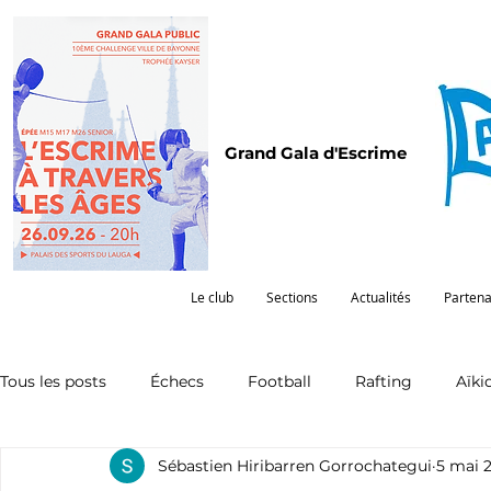
Grand Gala d'Escrime
Le club
Sections
Actualités
Partena
Tous les posts
Échecs
Football
Rafting
Aïki
Sébastien Hiribarren Gorrochategui
5 mai 
Omnisports
Partenariat
Pelote
Pentathlon