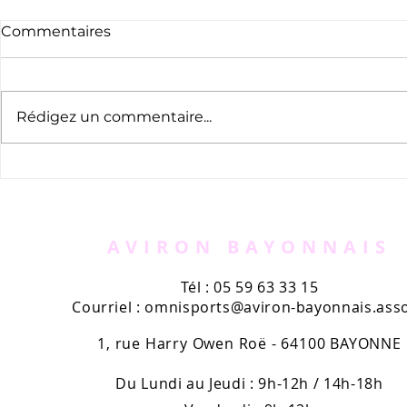
Commentaires
Rédigez un commentaire...
Boxe : Une page de plus
La section 
pour Marie-Pierre Barthe-
Bayonnais 
Sadran
AVIRON BAYONNAIS
Tél : 05 59 63 33 15
Courriel :
omnisports@aviron-bayonnais.asso
1, rue Harry Owen Roë - 64100 BAYONNE
Du Lundi au Jeudi : 9h-12h / 14h-18h