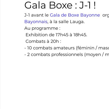
Gala Boxe : J-1 !
Boxe
Natation
Tennis
Triathlon
Revue
J-1 avant le 
Gala de Boxe Bayonne
  or
Bayonnais
, à la salle Lauga.
Au programme :
Basket
Cyclotourisme
Surf
Basket
Pa
 Exhibition de 17h45 à 18h45.
 Combats à 20h :
- 10 combats amateurs (féminin / masc
- 2 combats professionnels (moyen / m