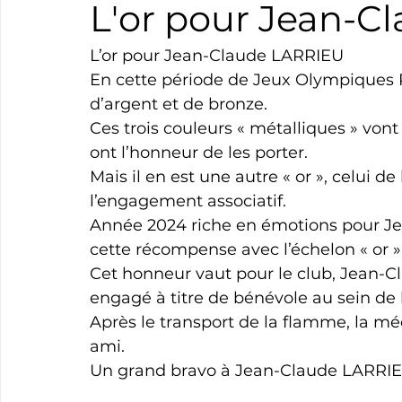
L'or pour Jean-
Boxe
Natation
Tennis
Triathlon
Revue
L’or pour Jean-Claude LARRIEU
En cette période de Jeux Olympiques P
d’argent et de bronze.
Basket
Cyclotourisme
Surf
Basket
Pa
Ces trois couleurs « métalliques » vont
ont l’honneur de les porter.
Mais il en est une autre « or », celui de
l’engagement associatif.
Année 2024 riche en émotions pour Je
cette récompense avec l’échelon « or » p
Cet honneur vaut pour le club, Jean-C
engagé à titre de bénévole au sein de 
Après le transport de la flamme, la méd
ami.
Un grand bravo à Jean-Claude LARRIE