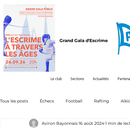
Grand Gala d'Escrime
Le club
Sections
Actualités
Partena
Tous les posts
Échecs
Football
Rafting
Aïki
Aviron Bayonnais
16 août 2024
1 min de lec
Omnisports
Partenariat
Pelote
Pentathlon