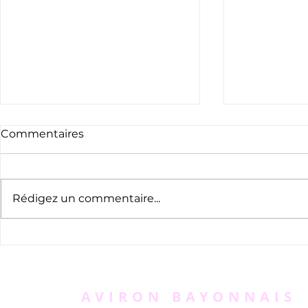
Commentaires
Rédigez un commentaire...
Appel à bénévoles -
Le nouvea
AVIRUN
l'Aviron B
kiosques
AVIRON BAYONNAIS