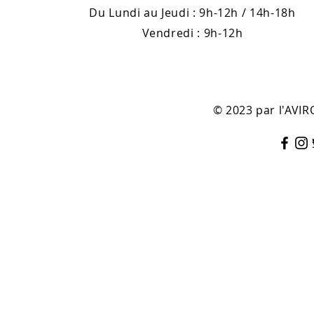
Du Lundi au Jeudi : 9h-12h / 14h-18h
Vendredi : 9h-12h
© 2023 par l'AV