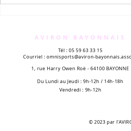
Appel à bénévoles -
Le nouvea
AVIRUN
l'Aviron B
kiosques
AVIRON BAYONNAIS
Tél : 05 59 63 33 15
Courriel :
omnisports@aviron-bayonnais.asso
1, rue Harry Owen Roë - 64100 BAYONNE
Du Lundi au Jeudi : 9h-12h / 14h-18h
Vendredi : 9h-12h
© 2023 par l'AV