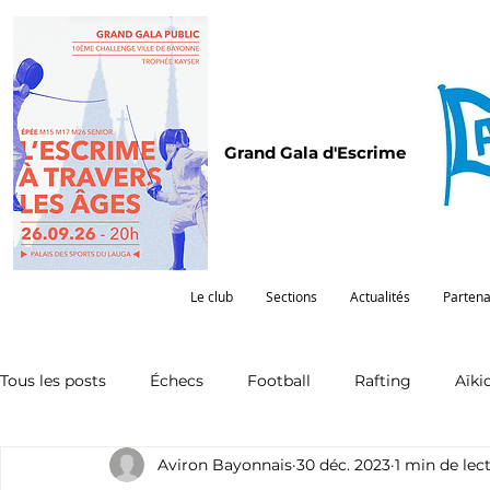
Grand Gala d'Escrime
Le club
Sections
Actualités
Partena
Tous les posts
Échecs
Football
Rafting
Aïki
Aviron Bayonnais
30 déc. 2023
1 min de lec
Omnisports
Partenariat
Pelote
Pentathlon