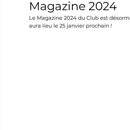
Magazine 2024
Boxe
Natation
Tennis
Triathlon
Revue
Le Magazine 2024 du Club est désormais
aura lieu le 25 janvier prochain !
Basket
Cyclotourisme
Surf
Basket
Pa