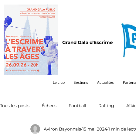
Grand Gala d'Escrime
Le club
Sections
Actualités
Partena
Tous les posts
Échecs
Football
Rafting
Aïki
Aviron Bayonnais
15 mai 2024
1 min de lect
Omnisports
Partenariat
Pelote
Pentathlon