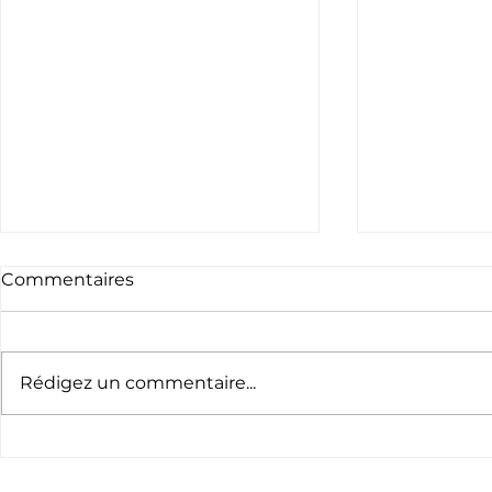
Commentaires
Rédigez un commentaire...
L’exposition des 120 ans
L'exploit 
du rugby résiste à la
Émilie Mor