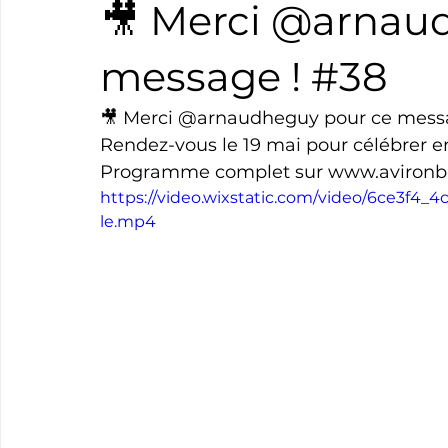
🎥 Merci @arnau
Boxe
Natation
Tennis
Triathlon
Revue
message ! #38
🎥 Merci @arnaudheguy pour ce messa
Basket
Cyclotourisme
Surf
Basket
Pa
Rendez-vous le 19 mai pour célébrer en
Programme complet sur www.avironbay
https://video.wixstatic.com/video/6ce3f
le.mp4