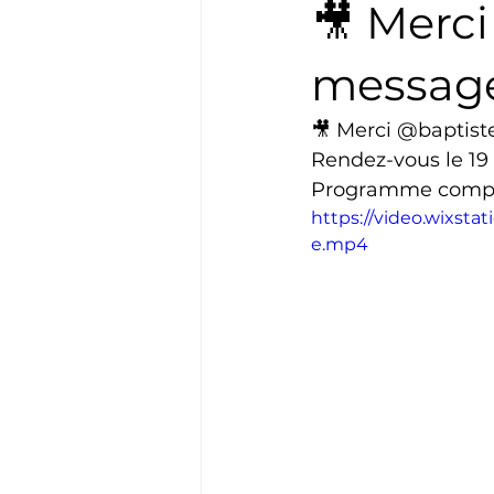
🎥 Merc
Boxe
Natation
Tennis
message
🎥 Merci @baptist
Basket
Cyclotourisme
Rendez-vous le 19 
Programme comple
https://video.wixst
e.mp4