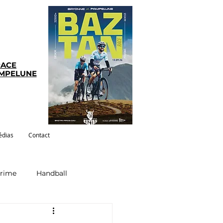
RACE
AMPELUNE
dias
Contact
crime
Handball
ym-pilates
Evenements