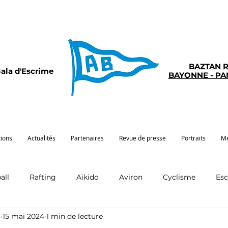
BAZTAN 
ala d'Escrime
BAYONNE - P
tions
Actualités
Partenaires
Revue de presse
Portraits
Mé
all
Rafting
Aïkido
Aviron
Cyclisme
Es
s
15 mai 2024
1 min de lecture
Pelote
Pentathlon
Pirogue
Sport santé
G