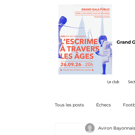
Grand G
Le club
Sec
Tous les posts
Échecs
Footb
Aviron Bayonnai
Omnisports
Partenariat