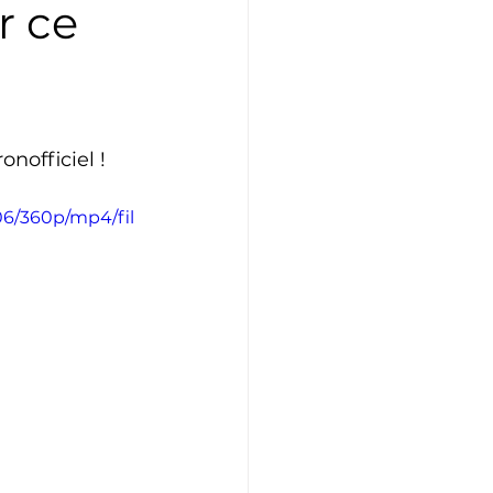
r ce
Athlétisme
Judo
nofficiel !
06/360p/mp4/fil