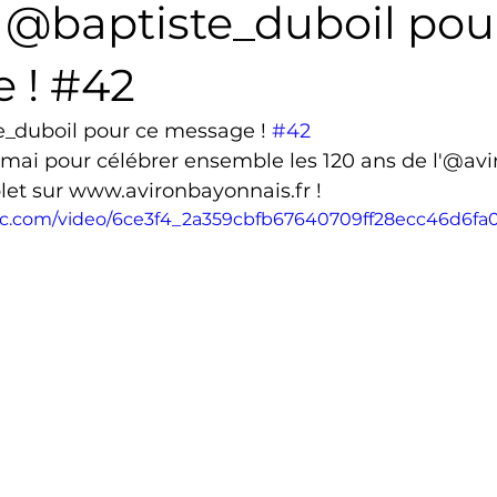
i @baptiste_duboil pou
Triathlon
Revue de presse
Escalade
Trail
 ! #42
e_duboil pour ce message ! 
#42
Surf
Basket
Partenariat
mai pour célébrer ensemble les 120 ans de l'@aviro
t sur www.avironbayonnais.fr !
atic.com/video/6ce3f4_2a359cbfb67640709ff28ecc46d6fa