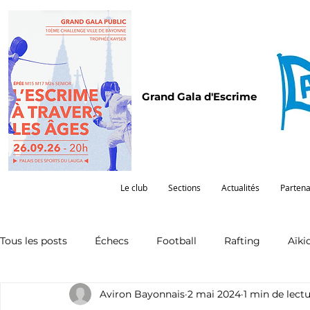
Grand Gala d'Escrime
Le club
Sections
Actualités
Partena
Tous les posts
Échecs
Football
Rafting
Aïki
Aviron Bayonnais
2 mai 2024
1 min de lect
Omnisports
Partenariat
Pelote
Pentathlon