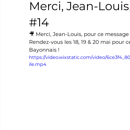
Merci, Jean-Louis
Boxe
Natation
Tennis
Triathlon
Revue
#14
🎥 Merci, Jean-Louis, pour ce message 
Basket
Cyclotourisme
Surf
Basket
Pa
Rendez-vous les 18, 19 & 20 mai pour c
Bayonnais !
https://video.wixstatic.com/video/6ce3f
ile.mp4