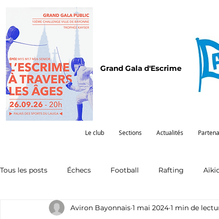
Grand Gala d'Escrime
Le club
Sections
Actualités
Partena
Tous les posts
Échecs
Football
Rafting
Aïki
Aviron Bayonnais
1 mai 2024
1 min de lectu
Omnisports
Partenariat
Pelote
Pentathlon