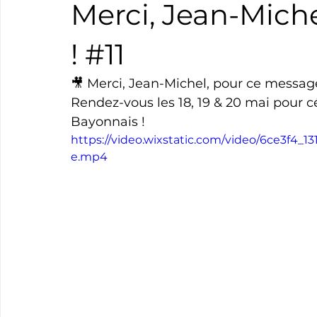
Merci, Jean-Mich
Boxe
Natation
Tennis
Triathlon
Revue
! #11
🎥 Merci, Jean-Michel, pour ce message
Basket
Cyclotourisme
Surf
Basket
Pa
Rendez-vous les 18, 19 & 20 mai pour c
Bayonnais !
https://video.wixstatic.com/video/6ce3f4
e.mp4