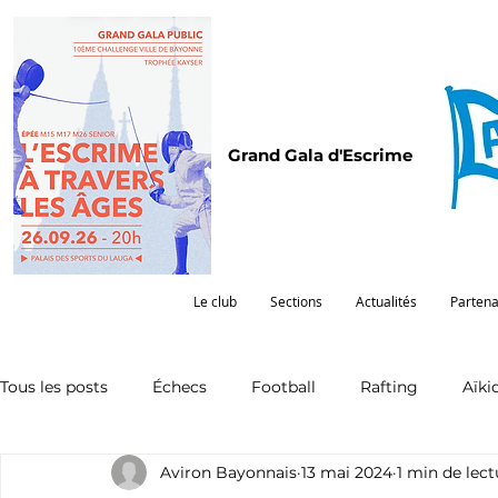
Grand Gala d'Escrime
Le club
Sections
Actualités
Partena
Tous les posts
Échecs
Football
Rafting
Aïki
Aviron Bayonnais
13 mai 2024
1 min de lect
Omnisports
Partenariat
Pelote
Pentathlon