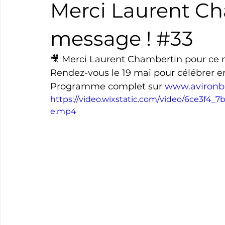
Merci Laurent Ch
Boxe
Natation
Tennis
Triathlon
Revue
message ! #33
🎥 Merci Laurent Chambertin pour ce 
Basket
Cyclotourisme
Surf
Basket
Pa
Rendez-vous le 19 mai pour célébrer en
Programme complet sur 
www.avironba
https://video.wixstatic.com/video/6ce3f4
e.mp4