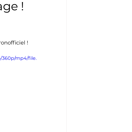
ge !
Athlétisme
Judo
nofficiel !
/360p/mp4/file.