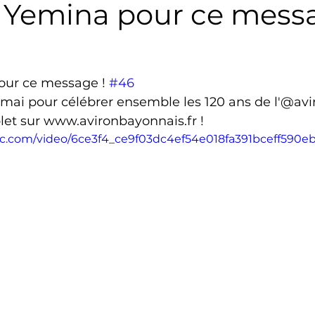
i Yemina pour ce messa
Triathlon
Revue de presse
Escalade
Trail
our ce message ! 
#46
Surf
Basket
Partenariat
mai pour célébrer ensemble les 120 ans de l'@aviro
t sur www.avironbayonnais.fr !
atic.com/video/6ce3f4_ce9f03dc4ef54e018fa391bceff590eb