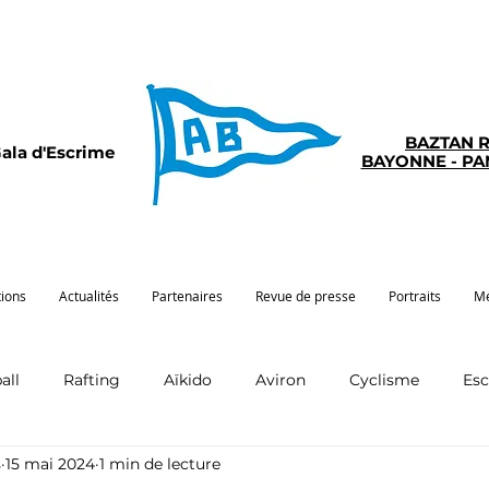
BAZTAN 
ala d'Escrime
BAYONNE - P
tions
Actualités
Partenaires
Revue de presse
Portraits
Mé
all
Rafting
Aïkido
Aviron
Cyclisme
Es
s
15 mai 2024
1 min de lecture
Pelote
Pentathlon
Pirogue
Sport santé
G