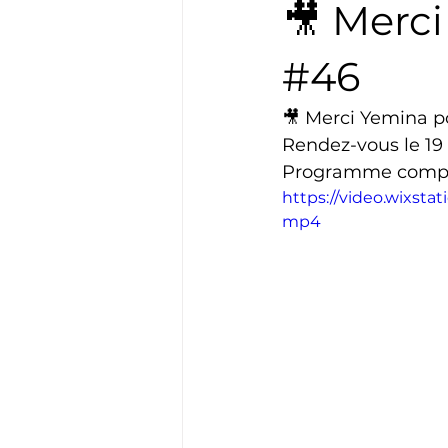
🎥 Merc
Boxe
Natation
Tennis
#46
🎥 Merci Yemina p
Basket
Cyclotourisme
Rendez-vous le 19 
Programme comple
https://video.wixst
mp4