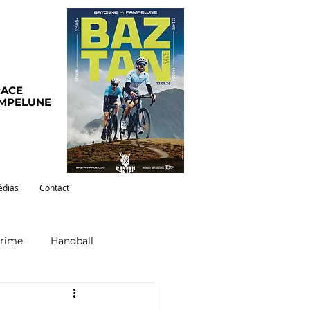
RACE
AMPELUNE
dias
Contact
crime
Handball
ym-pilates
Evenements