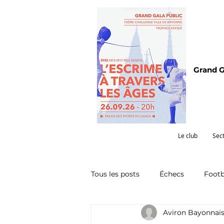
Grand G
Le club
Sec
Tous les posts
Échecs
Footb
Aviron Bayonnai
Omnisports
Partenariat