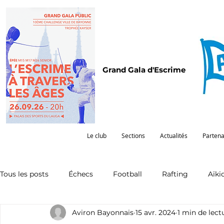
Grand Gala d'Escrime
Le club
Sections
Actualités
Partena
Tous les posts
Échecs
Football
Rafting
Aïki
Aviron Bayonnais
15 avr. 2024
1 min de lect
Omnisports
Partenariat
Pelote
Pentathlon