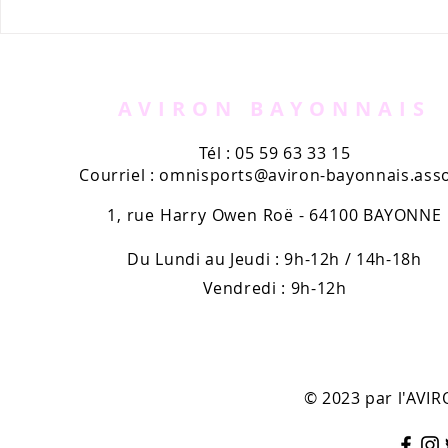
Pelote : un bayonnais de
Pelote bas
l'Aviron, champion du
Européenn
monde de xare
Patrimoin
AVIRON BAYONNAIS
Tél : 05 59 63 33 15
Courriel :
omnisports@aviron-bayonnais.asso
1, rue Harry Owen Roë - 64100 BAYONNE
Du Lundi au Jeudi : 9h-12h / 14h-18h
Vendredi : 9h-12h
© 2023 par l'AV