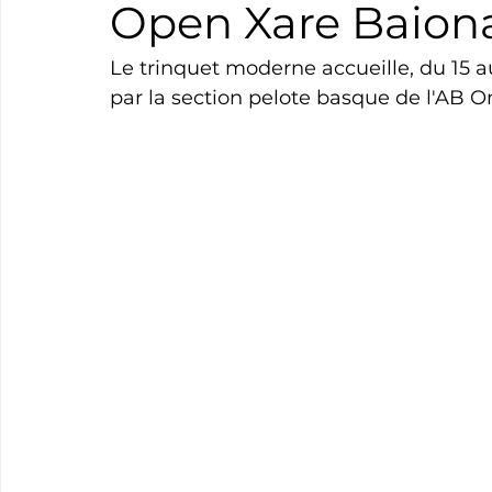
Open Xare Baion
Boxe
Natation
Tennis
Triathlon
Revue
Le trinquet moderne accueille, du 15 a
par la section pelote basque de l'AB O
Basket
Cyclotourisme
Surf
Basket
Pa