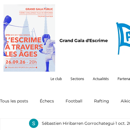
Grand Gala d'Escrime
Le club
Sections
Actualités
Partena
Tous les posts
Échecs
Football
Rafting
Aïki
Sébastien Hiribarren Gorrochategui
1 oct. 
Omnisports
Partenariat
Pelote
Pentathlon