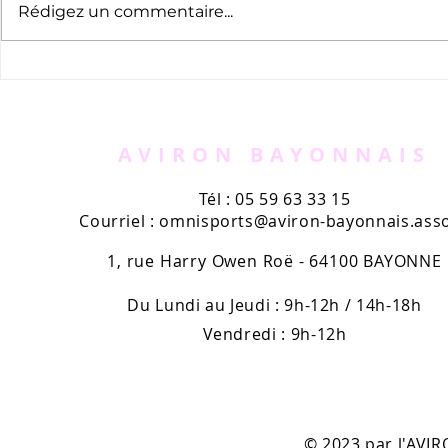
Rédigez un commentaire...
L’exposition des 120 ans
L'exploit 
du rugby résiste à la
Émilie Mor
canicule.
premier c
France pro
AVIRON BAYONNAIS
Tél : 05 59 63 33 15
Courriel :
omnisports@aviron-bayonnais.asso
1, rue Harry Owen Roë - 64100 BAYONNE
Du Lundi au Jeudi : 9h-12h / 14h-18h
Vendredi : 9h-12h
© 2023 par l'AV