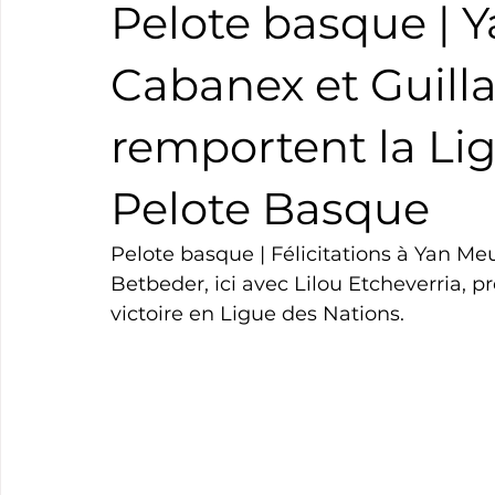
Pelote basque | Y
Boxe
Natation
Tennis
Triathlon
Revue
Cabanex et Guil
remportent la Li
Basket
Cyclotourisme
Surf
Basket
Pa
Pelote Basque
Pelote basque | Félicitations à Yan Me
Betbeder, ici avec Lilou Etcheverria, 
victoire en Ligue des Nations.