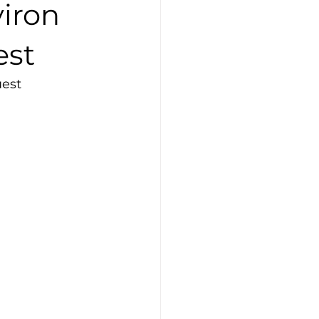
viron
Athlétisme
Judo
est
est 