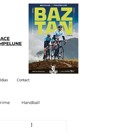
RACE
AMPELUNE
dias
Contact
crime
Handball
ym-pilates
Evenements