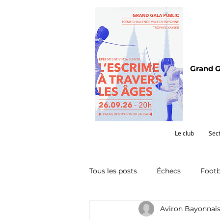
Grand G
Le club
Sec
Tous les posts
Échecs
Footb
Aviron Bayonnai
Omnisports
Partenariat