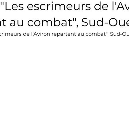
 "Les escrimeurs de l'A
Triathlon
Revue de presse
Escalade
Trail
nt au combat", Sud-Ou
scrimeurs de l'Aviron repartent au combat", Sud-Ou
Surf
Basket
Partenariat