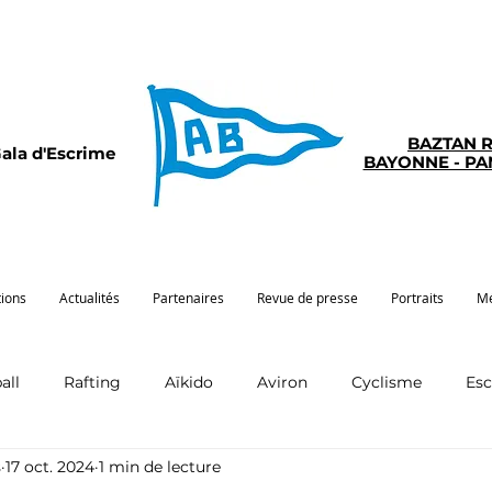
BAZTAN 
ala d'Escrime
BAYONNE - P
tions
Actualités
Partenaires
Revue de presse
Portraits
Mé
all
Rafting
Aïkido
Aviron
Cyclisme
Es
s
17 oct. 2024
1 min de lecture
Pelote
Pentathlon
Pirogue
Sport santé
G