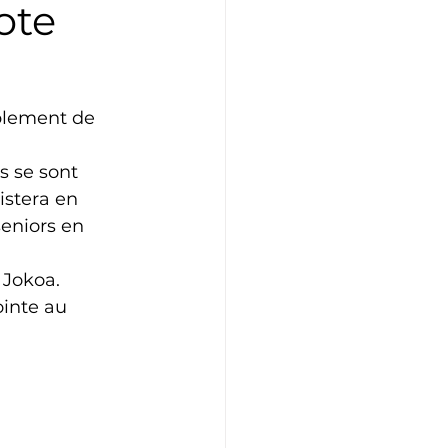
ote
Athlétisme
Judo
blement de 
s se sont 
istera en 
seniors en 
 Jokoa. 
inte au 