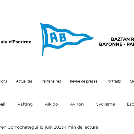
BAZTAN 
ala d'Escrime
BAYONNE - P
tions
Actualités
Partenaires
Revue de presse
Portraits
Mé
all
Rafting
Aïkido
Aviron
Cyclisme
Es
rren Gorrochategui
19 juin 2023
1 min de lecture
Pelote
Pentathlon
Pirogue
Sport santé
G