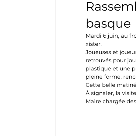
Rassemb
Boxe
Natation
Tennis
basque
Mardi 6 juin, au 
Basket
Cyclotourisme
xister.
Joueuses et joueur
retrouvés pour joue
plastique et une pe
pleine forme, ren
Cette belle matiné
À signaler, la vis
Maire chargée des 