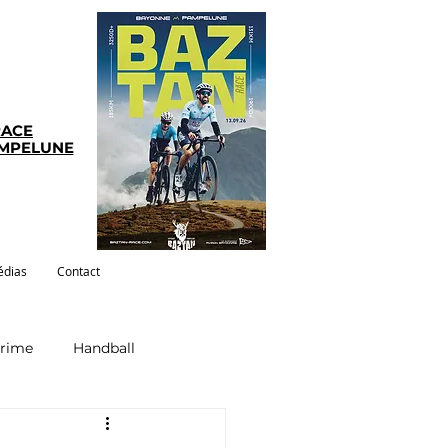
RACE
AMPELUNE
dias
Contact
crime
Handball
ym-pilates
Evenements