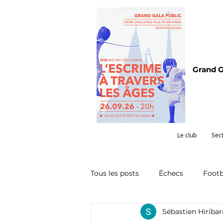
Grand G
Le club
Sec
Tous les posts
Échecs
Footb
Sébastien Hiriba
Omnisports
Partenariat