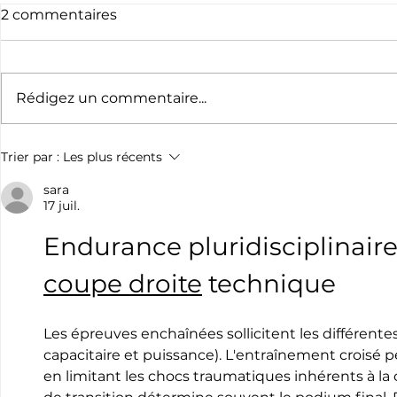
2 commentaires
Rédigez un commentaire...
J-1 avant le Triathlon des
Triathlon 
Trier par :
Les plus récents
Corsaires !
Saint-Per
sara
17 juil.
Endurance pluridisciplinaire
coupe droite
 technique
Les épreuves enchaînées sollicitent les différentes
capacitaire et puissance). L'entraînement croisé 
en limitant les chocs traumatiques inhérents à la 