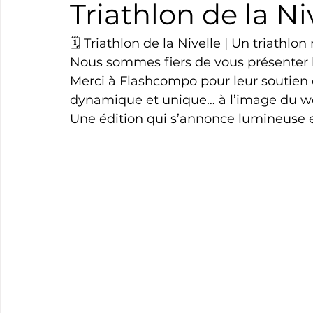
Triathlon de la Ni
Boxe
Natation
Tennis
Triathlon
Revue
🗓 Triathlon de la Nivelle | Un triathl
Nous sommes fiers de vous présenter l’
Merci à Flashcompo pour leur soutien et
Basket
Cyclotourisme
Surf
Basket
Pa
dynamique et unique… à l’image du wee
Une édition qui s’annonce lumineuse e