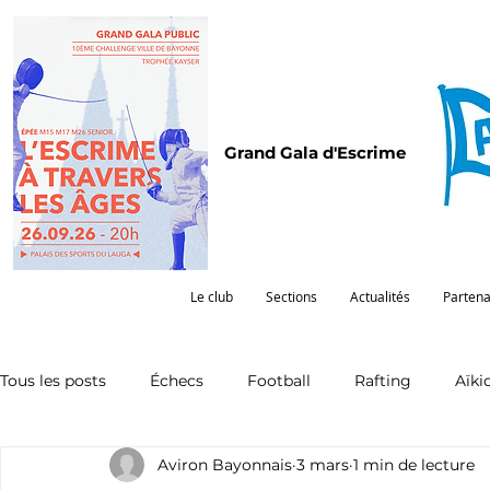
Grand Gala d'Escrime
Le club
Sections
Actualités
Partena
Tous les posts
Échecs
Football
Rafting
Aïki
Aviron Bayonnais
3 mars
1 min de lecture
Omnisports
Partenariat
Pelote
Pentathlon