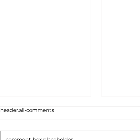
header.all-comments
comment-box.placeholder