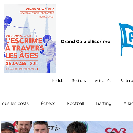
Grand Gala d'Escrime
Le club
Sections
Actualités
Partena
Tous les posts
Échecs
Football
Rafting
Aïki
Omnisports
Partenariat
Pelote
Pentathlon