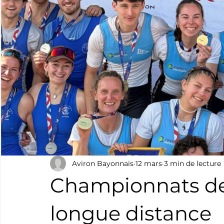
Boxe
Natation
Tennis
Triathlon
Revue
Basket
Cyclotourisme
Surf
Basket
Pa
Aviron Bayonnais
12 mars
3 min de lecture
Championnats de
longue distance