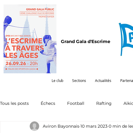
Grand Gala d'Escrime
Le club
Sections
Actualités
Partena
Tous les posts
Échecs
Football
Rafting
Aïki
Aviron Bayonnais
10 mars 2023
0 min de le
Omnisports
Partenariat
Pelote
Pentathlon