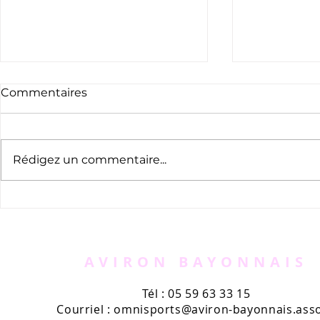
Commentaires
Rédigez un commentaire...
Hommage à Beñat
"Triathlon
Legleu
podium mo
Émilie Mor
AVIRON BAYONNAIS
Tél : 05 59 63 33 15
Courriel :
omnisports@aviron-bayonnais.asso