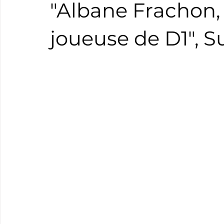
"Albane Frachon,
Boxe
Natation
Tennis
Triathlon
Revue
joueuse de D1", 
Basket
Cyclotourisme
Surf
Basket
Pa