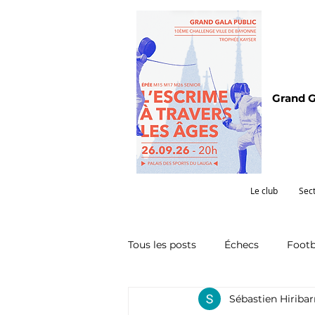
Grand G
Le club
Sec
Tous les posts
Échecs
Footb
Sébastien Hiriba
Omnisports
Partenariat