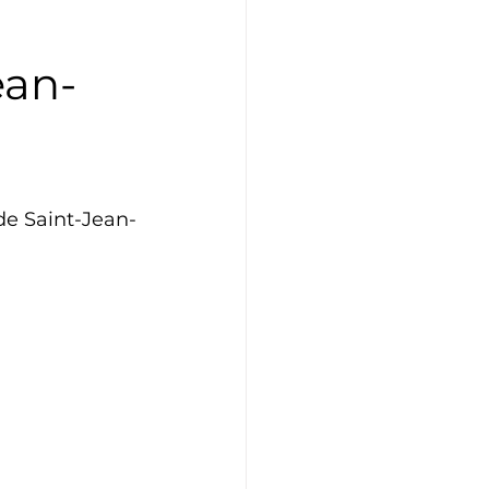
Athlétisme
Judo
ean-
 de Saint-Jean-