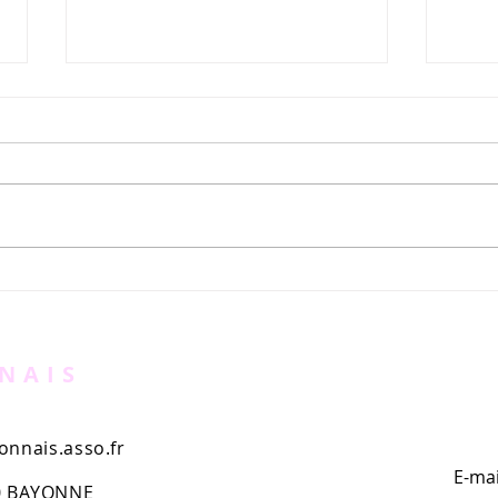
Natation | J-1 avant
"La 
changement de tarif
à la
d'inscription "Traversée de
deux
Bayonne"
Sud
NAIS
nnais.asso.fr
E-mai
00 BAYONNE