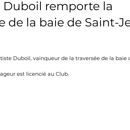
 Duboil remporte la
Triathlon
Revue de presse
Escalade
Trail
e de la baie de Saint-J
Surf
Basket
Partenariat
ptiste Duboil, vainqueur de la traversée de la baie
nageur est licencié au Club.