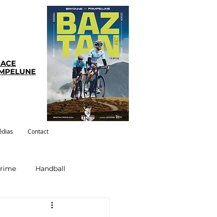
RACE
AMPELUNE
dias
Contact
crime
Handball
ym-pilates
Evenements