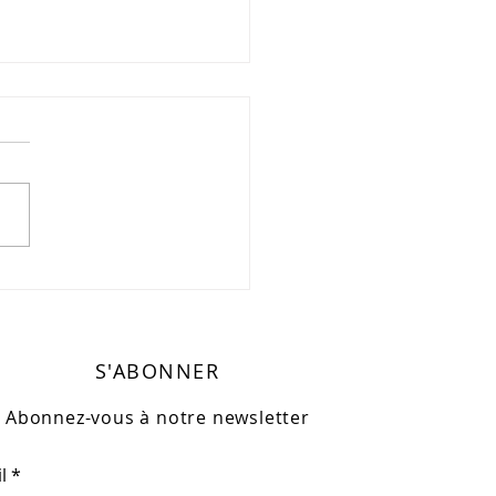
traversée de Bayonne
 nage revient avec
 parcours" (natation),
 Ouest
S'ABONNER
Abonnez-vous à notre newsletter
l