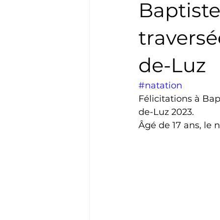
Baptiste
Boxe
Natation
Tennis
traversé
de-Luz
Basket
Cyclotourisme
#natation
Félicitations à Ba
de-Luz 2023.
Âgé de 17 ans, le 