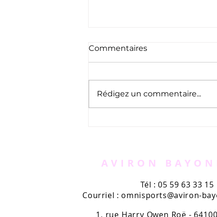
Commentaires
Rédigez un commentaire...
Traversée de Bayonne à la
nage 2025
AVIRON BAYON
Tél : 05 59 63 33 15
Courriel :
omnisports@aviron-bayo
1, rue Harry Owen Roë - 641