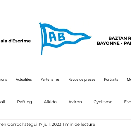
BAZTAN 
ala d'Escrime
BAYONNE - P
tions
Actualités
Partenaires
Revue de presse
Portraits
Mé
all
Rafting
Aïkido
Aviron
Cyclisme
Es
rren Gorrochategui
17 juil. 2023
1 min de lecture
Pelote
Pentathlon
Pirogue
Sport santé
G