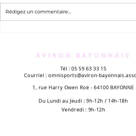
Rédigez un commentaire...
Cyril Barthe, un
Visite de C
Avironnard sur le Tour !
Patxi Dart
(cyclisme)
AVIRON BAYONNAIS
Tél : 05 59 63 33 15
Courriel :
omnisports@aviron-bayonnais.asso
1, rue Harry Owen Roë - 64100 BAYONNE
Du Lundi au Jeudi : 9h-12h / 14h-18h
Vendredi : 9h-12h