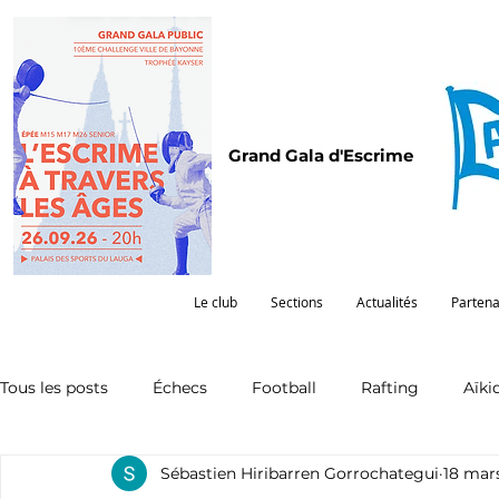
Grand Gala d'Escrime
Le club
Sections
Actualités
Partena
Tous les posts
Échecs
Football
Rafting
Aïki
Sébastien Hiribarren Gorrochategui
18 mar
Omnisports
Partenariat
Pelote
Pentathlon