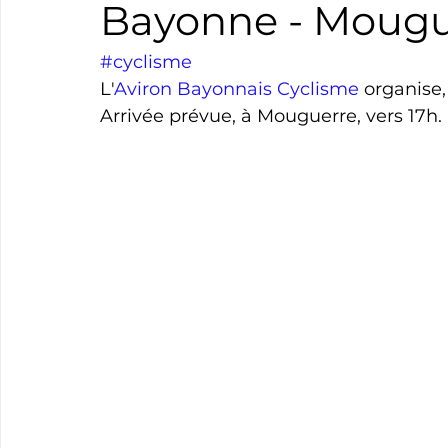
Bayonne - Mougue
Boxe
Natation
Tennis
Triathlon
Revue
#cyclisme
L'
Aviron Bayonnais Cyclisme
 organise,
Arrivée prévue, à Mouguerre, vers 17h.
Basket
Cyclotourisme
Surf
Basket
Pa