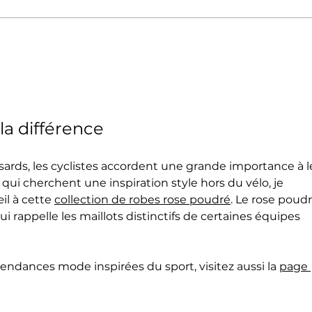
📰 Revue de presse |
Prés
"Cognet en solitaire, Sasco
Ipar
premier junior", Sud Ouest
la différence
issards, les cyclistes accordent une grande importance à l
 qui cherchent une inspiration style hors du vélo, je 
l à cette 
collection de robes rose poudré
. Le rose poudr
i rappelle les maillots distinctifs de certaines équipes 
tendances mode inspirées du sport, visitez aussi la 
page 