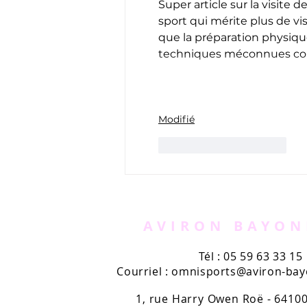
Super article sur la visite 
sport qui mérite plus de vis
que la préparation physique
techniques méconnues co
Modifié
J'aime
Répondre
AVIRON BAYON
Tél : 05 59 63 33 15
Courriel :
omnisports@aviron-bayo
1, rue Harry Owen Roë - 641