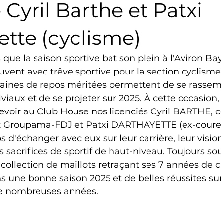
e Cyril Barthe et Patxi
Triathlon
Revue de presse
Escalade
Trail
tte (cyclisme)
 que la saison sportive bat son plein à l'Aviron Ba
Surf
Basket
Partenariat
vent avec trêve sportive pour la section cyclisme
ines de repos méritées permettent de se rassem
aux et de se projeter sur 2025. À cette occasion,
ecevoir au Club House nos licenciés Cyril BARTHE, 
z Groupama-FDJ et Patxi DARTHAYETTE (ex-coureu
 d'échanger avec eux sur leur carrière, leur visi
s sacrifices de sportif de haut-niveau. Toujours sour
collection de maillots retraçant ses 7 années de ca
s une bonne saison 2025 et de belles réussites sur 
e nombreuses années. 