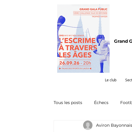
Grand G
Le club
Sec
Tous les posts
Échecs
Footb
Aviron Bayonnai
Omnisports
Partenariat