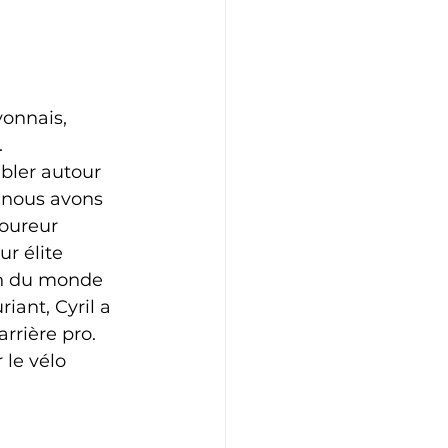
Athlétisme
Judo
yonnais, 
.
bler autour 
 nous avons 
coureur 
r élite 
on du monde 
iant, Cyril a 
rrière pro. 
le vélo 