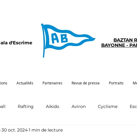
BAZTAN 
ala d'Escrime
BAYONNE - P
tions
Actualités
Partenaires
Revue de presse
Portraits
Mé
all
Rafting
Aïkido
Aviron
Cyclisme
Es
s
30 oct. 2024
1 min de lecture
Pelote
Pentathlon
Pirogue
Sport santé
G