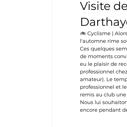
Visite d
Boxe
Natation
Tennis
Darthaye
🚲 Cyclisme | Alors
Basket
Cyclotourisme
l'automne rime sou
Ces quelques sema
de moments convivi
eu le plaisir de r
professionnel che
amateur). Le temps
professionnel et le
remis au club une 
Nous lui souhaiton
encore pendant d