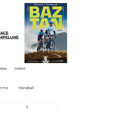
RACE
AMPELUNE
dias
Contact
crime
Handball
ym-pilates
Evenements