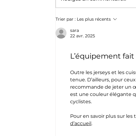
Cyril Barthe, un
Trier par :
Les plus récents
Avironnard sur le Tour !
sara
22 avr. 2025
L’équipement fait 
Outre les jerseys et les cu
tenue. D’ailleurs, pour ceux
recommande de jeter un œi
est une couleur élégante qu
cyclistes.
Pour en savoir plus sur les 
d’accueil
.