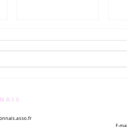
J-1 avant le Triathlon des
Tria
Corsaires !
Sai
NAIS
nnais.asso.fr
E-mai