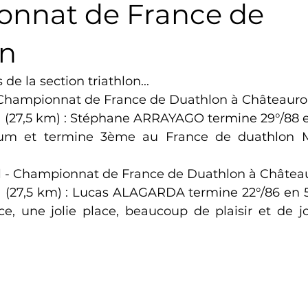
nnat de France de
Triathlon
Revue de presse
Escalade
Trail
on
de la section triathlon...
Surf
Basket
Partenariat
 Championnat de France de Duathlon à Châteauro
 (27,5 km) : Stéphane ARRAYAGO termine 29°/88 e
dium et termine 3ème au France de duathlon M4
 - Championnat de France de Duathlon à Château
H (27,5 km) : Lucas ALAGARDA termine 22°/86 en 56
, une jolie place, beaucoup de plaisir et de jo