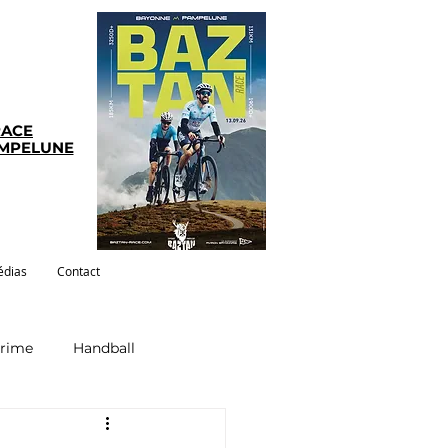
RACE
AMPELUNE
dias
Contact
crime
Handball
ym-pilates
Evenements