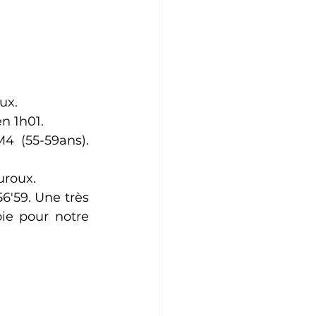
Athlétisme
Judo
ux. 
n 1h01.
 (55-59ans). 
roux. 
'59. Une très 
ie pour notre 