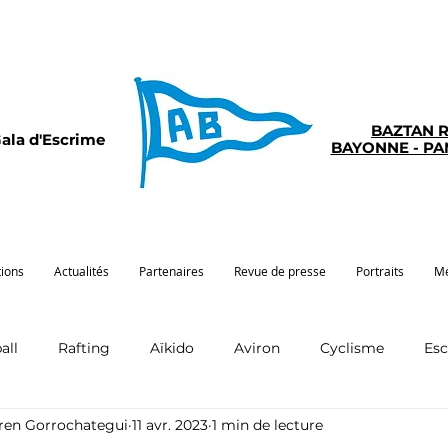
BAZTAN 
ala d'Escrime
BAYONNE - P
tions
Actualités
Partenaires
Revue de presse
Portraits
Mé
all
Rafting
Aïkido
Aviron
Cyclisme
Es
rren Gorrochategui
11 avr. 2023
1 min de lecture
Pelote
Pentathlon
Pirogue
Sport santé
G