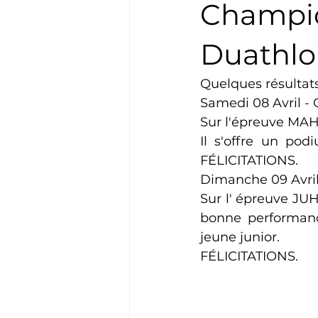
Champio
Boxe
Natation
Tennis
Duathl
Quelques résultats 
Basket
Cyclotourisme
Samedi 08 Avril -
Sur l'épreuve MAH
Il s'offre un po
FÉLICITATIONS.
Dimanche 09 Avril
Sur l' épreuve JU
bonne performance
jeune junior. 
FÉLICITATIONS.