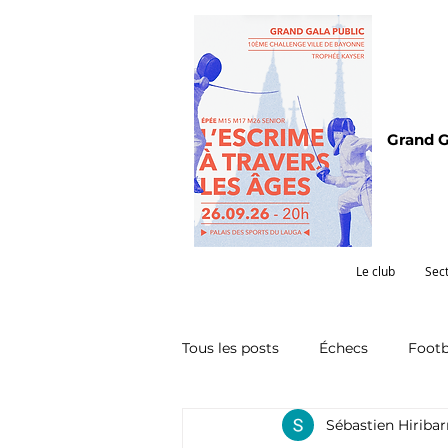
Grand G
Le club
Sec
Tous les posts
Échecs
Footb
Sébastien Hiriba
Omnisports
Partenariat