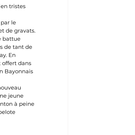
en tristes 
par le 
t de gravats. 
e battue 
s de tant de 
ay. En 
 offert dans 
on Bayonnais 
une jeune 
onton à peine 
pelote 