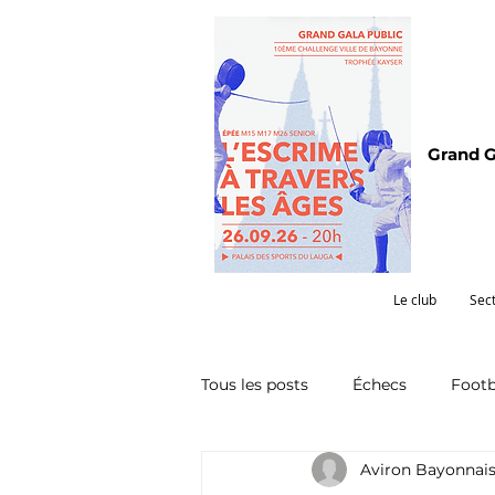
Grand G
Le club
Sec
Tous les posts
Échecs
Footb
Aviron Bayonnai
Omnisports
Partenariat