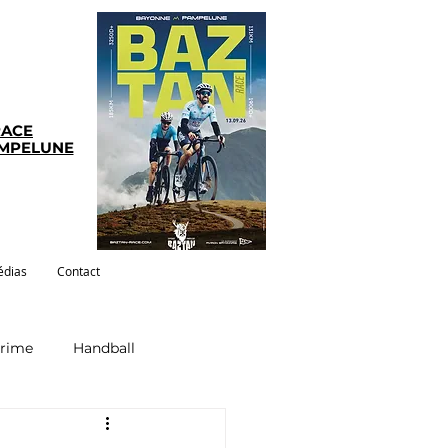
RACE
AMPELUNE
dias
Contact
crime
Handball
ym-pilates
Evenements