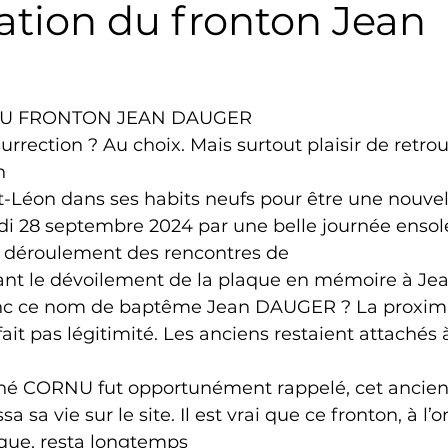
ation du fronton Jean
Triathlon
Revue de presse
Escalade
Trail
DU FRONTON JEAN DAUGER
Surf
Basket
Partenariat
rrection ? Au choix. Mais surtout plaisir de retrou
  
-Léon dans ses habits neufs pour être une nouvell
i 28 septembre 2024 par une belle journée ensolei
 déroulement des rencontres de  
nt le dévoilement de la plaque en mémoire à J
nc ce nom de baptême Jean DAUGER ? La proximi
t pas légitimité. Les anciens restaient attachés à
 
né CORNU fut opportunément rappelé, cet ancien 
sa sa vie sur le site. Il est vrai que ce fronton, à l’o
ue, resta longtemps  