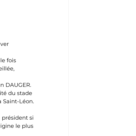
Athlétisme
Judo
ver 
e fois 
llée, 
ean DAUGER. 
té du stade 
 Saint-Léon. 
président si 
rigine le plus 