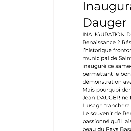
Inaugur
Boxe
Natation
Tennis
Dauger
INAUGURATION 
Basket
Cyclotourisme
Renaissance ? Résu
l’historique fronton
municipal de Saint
inauguré ce samed
permettant le bon
démonstration ava
Mais pourquoi do
Jean DAUGER ne fai
L’usage tranchera.
Le souvenir de Re
passionné qu’il lais
beau du Pays Basq