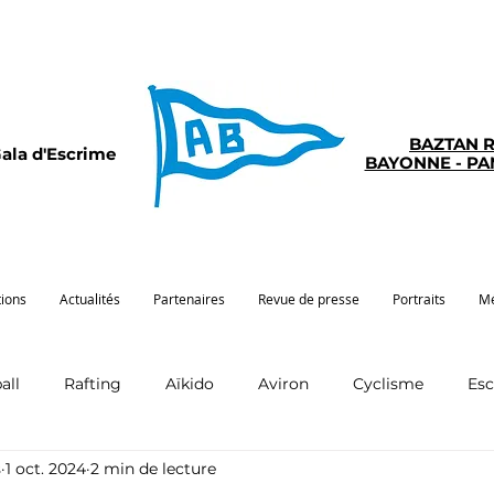
BAZTAN 
ala d'Escrime
BAYONNE - P
tions
Actualités
Partenaires
Revue de presse
Portraits
Mé
all
Rafting
Aïkido
Aviron
Cyclisme
Es
s
1 oct. 2024
2 min de lecture
Pelote
Pentathlon
Pirogue
Sport santé
G