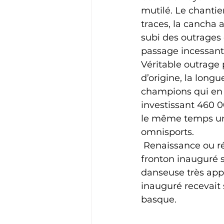
mutilé. Le chantier
traces, la cancha a
subi des outrages 
passage incessant 
Véritable outrage 
d’origine, la long
champions qui en av
investissant 460 00
le même temps un 
omnisports. 
 Renaissance ou résurrection, peu importe les mots. Apprécions ce nouveau 
fronton inauguré s
danseuse très appl
inauguré recevait 
basque.