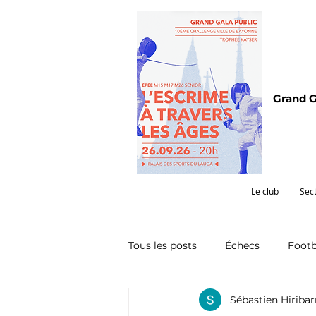
Grand G
Le club
Sec
Tous les posts
Échecs
Footb
Sébastien Hiriba
Omnisports
Partenariat