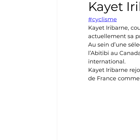
Kayet Ir
Boxe
Natation
Tennis
#cyclisme
Kayet Iribarne, cou
actuellement sa p
Basket
Cyclotourisme
Au sein d’une séle
l’Abitibi au Canad
international.
Kayet Iribarne rejo
de France comme L