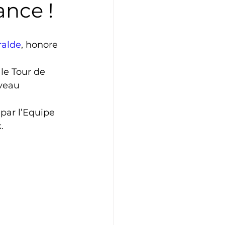
ance !
Athlétisme
Judo
ralde
, honore 
le Tour de 
veau 
 par l’Equipe 
.