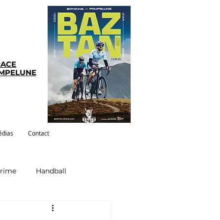
RACE
AMPELUNE
dias
Contact
crime
Handball
ym-pilates
Evenements