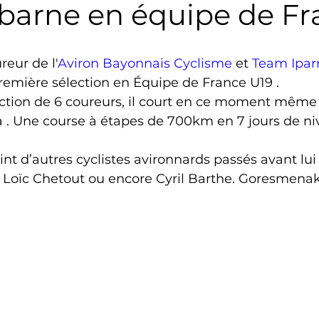
ibarne en équipe de Fr
Triathlon
Revue de presse
Escalade
Trail
reur de l'
Aviron Bayonnais Cyclisme
 et 
Team Ipar
remière sélection en Équipe de France U19 .
Surf
Basket
Partenariat
ction de 6 coureurs, il court en ce moment même 
a . Une course à étapes de 700km en 7 jours de ni
int d’autres cyclistes avironnards passés avant lui
oïc Chetout ou encore Cyril Barthe. Goresmenak