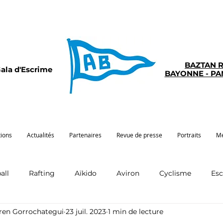
BAZTAN 
ala d'Escrime
BAYONNE - P
tions
Actualités
Partenaires
Revue de presse
Portraits
Mé
all
Rafting
Aïkido
Aviron
Cyclisme
Es
rren Gorrochategui
23 juil. 2023
1 min de lecture
Pelote
Pentathlon
Pirogue
Sport santé
G