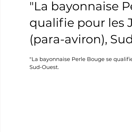
"La bayonnaise P
Boxe
Natation
Tennis
Triathlon
Revue
qualifie pour les
(para-aviron), Su
Basket
Cyclotourisme
Surf
Basket
Pa
"La bayonnaise Perle Bouge se qualifie 
Sud-Ouest.