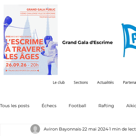
Grand Gala d'Escrime
Le club
Sections
Actualités
Partena
Tous les posts
Échecs
Football
Rafting
Aïki
Aviron Bayonnais
22 mai 2024
1 min de lec
Omnisports
Partenariat
Pelote
Pentathlon