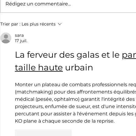
Rédigez un commentaire...
Boxe : Une page de plus
La section 
Trier par :
Les plus récents
pour Marie-Pierre Barthe-
Bayonnais 
Sadran
sara
17 juil.
La ferveur des galas et le 
pan
taille haute
 urbain
Monter un plateau de combats professionnels requ
(matchmaking) pour des affrontements équilibrés 
médical (pesée, ophtalmo) garantit l'intégrité de
projecteurs, enfumée de sueur, est d'une intensité
percutant pour assister à l'événement depuis les gra
KO plane à chaque seconde de la reprise.
J'aime
Répondre