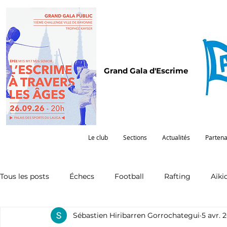
Grand Gala d'Escrime
Le club
Sections
Actualités
Partena
Tous les posts
Échecs
Football
Rafting
Aïki
Sébastien Hiribarren Gorrochategui
5 avr. 
Omnisports
Partenariat
Pelote
Pentathlon