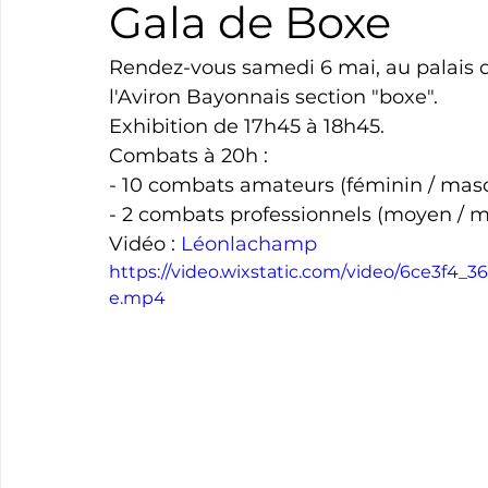
Gala de Boxe
Boxe
Natation
Tennis
Triathlon
Revue
Rendez-vous samedi 6 mai, au palais d
l'Aviron Bayonnais section "boxe".
Exhibition de 17h45 à 18h45.
Basket
Cyclotourisme
Surf
Basket
Pa
Combats à 20h :
- 10 combats amateurs (féminin / masc
- 2 combats professionnels (moyen / m
Vidéo : 
Léonlachamp
https://video.wixstatic.com/video/6ce3f4
e.mp4